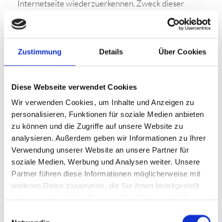
Internetseite wiederzuerkennen. Zweck dieser
Wiedererkennung ist es, den Nutzern die
Verwendung unserer Internetseite zu erleichtern.
Der Benutzer einer Internetseite, die Cookies
Zustimmung
Details
Über Cookies
verwendet, muss beispielsweise nicht bei jedem
Besuch der Internetseite erneut seine Zugangsdaten
Diese Webseite verwendet Cookies
eingeben, weil dies von der Internetseite und dem
Wir verwenden Cookies, um Inhalte und Anzeigen zu
auf dem Computersystem des Benutzers abgelegten
personalisieren, Funktionen für soziale Medien anbieten
Cookie übernommen wird. Ein weiteres Beispiel ist
zu können und die Zugriffe auf unsere Website zu
das Cookie eines Warenkorbes im Online-Shop. Der
analysieren. Außerdem geben wir Informationen zu Ihrer
Online-Shop merkt sich die Artikel, die ein Kunde in
Verwendung unserer Website an unsere Partner für
den virtuellen Warenkorb gelegt hat, über ein
soziale Medien, Werbung und Analysen weiter. Unsere
Partner führen diese Informationen möglicherweise mit
Cookie.
weiteren Daten zusammen, die Sie ihnen bereitgestellt
Die betroffene Person kann die Setzung von Cookies
haben oder die sie im Rahmen Ihrer Nutzung der Dienste
durch unsere Internetseite jederzeit mittels einer
gesammelt haben.
Einwilligungsauswahl
entsprechenden Einstellung des genutzten