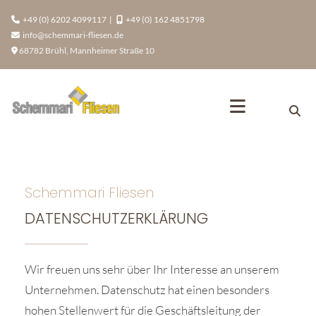
Zum Inhalt springen
+49 (0) 6202 4099117
|
+49 (0) 162 4851798


info@schemmari-fliesen.de

68782 Brühl, Mannheimer Straße 10

Schemmari Fliesen
DATENSCHUTZERKLÄRUNG
Wir freuen uns sehr über Ihr Interesse an unserem
Unternehmen. Datenschutz hat einen besonders
hohen Stellenwert für die Geschäftsleitung der